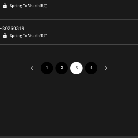
Spring To Vearth限定
0260319
Spring To Vearth限定
1
2
3
4