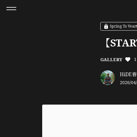
Spring To Vea
【STA
1
GALLERY
HiDE春 O
2026/04/