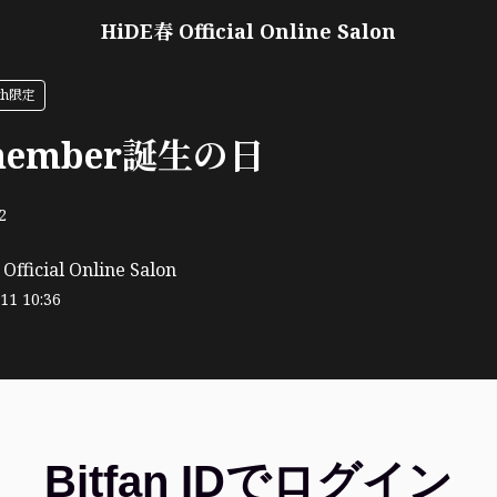
HiDE春 Official Online Salon
rth限定
Remember誕生の日
2
fficial Online Salon
11 10:36
Bitfan IDでログイン