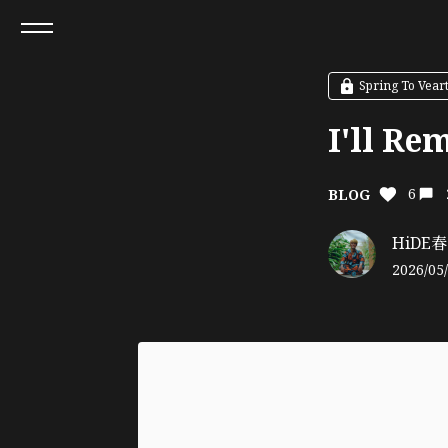
Spring To Vea
I'll 
6
BLOG
HiDE春 O
2026/05/